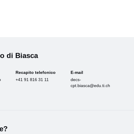
o di Biasca
Recapito telefonico
E-mail
o
+41 91 816 31 11
decs-
cpt.biasca@edu.ti.ch
le?