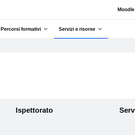
Moodle
Percorsi formativi
Servizi e risorse
e scuole"
Submenu for "Percorsi formativi"
Submenu for "Servizi e risorse"
Ispettorato
Serv